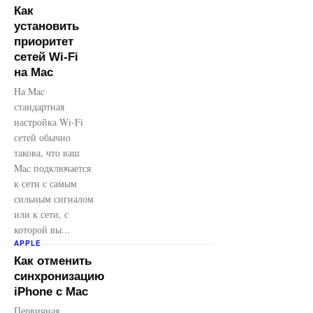
Как
установить
приоритет
сетей Wi-Fi
на Mac
На Mac
стандартная
настройка Wi-Fi
сетей обычно
такова, что ваш
Mac подключается
к сети с самым
сильным сигналом
или к сети, с
которой вы...
APPLE
Как отменить
синхронизацию
iPhone с Mac
Первичная