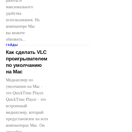
работы и
максимального
удобства
использования. На
компьютере Mac
вы можете
обновить...
ГАЙДЫ
Как сделать VLC
проигрывателем
по умолчанию
на Mac
Медиаплеер по
умолчанию на Mac -
это QuickTime Player.
QuickTime Player - это
встроенный
медиаплеер, который
предустановлен на всех
компьютерах Mac. Он
способен