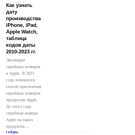
Как узнать
дату
производства
iPhone, iPad,
Apple Watch,
таблица
кодов даты
2010-2023 гг.
Эволюция
серийных номеров
в Apple. В 2021
году изменился
способ присвоения
серийных номеров
продуктам Apple.
До этого года
серийные номера
Apple на таких
продуктах,...
ГАЙДЫ