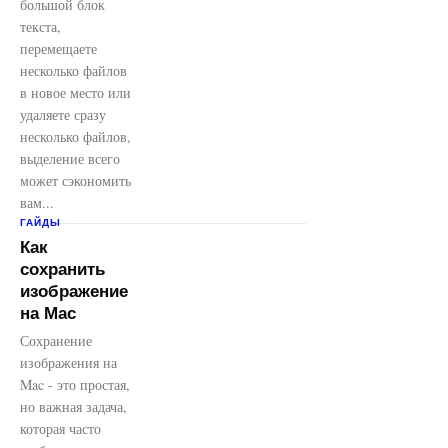
большой блок
текста,
перемещаете
несколько файлов
в новое место или
удаляете сразу
несколько файлов,
выделение всего
может сэкономить
вам...
ГАЙДЫ
Как
сохранить
изображение
на Mac
Сохранение
изображения на
Mac - это простая,
но важная задача,
которая часто