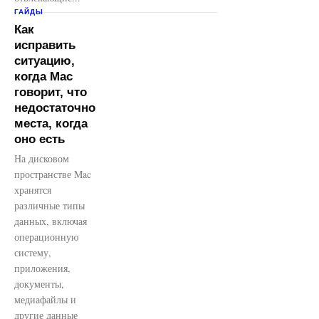
ГАЙДЫ
Как
исправить
ситуацию,
когда Mac
говорит, что
недостаточно
места, когда
оно есть
На дисковом
пространстве Mac
хранятся
различные типы
данных, включая
операционную
систему,
приложения,
документы,
медиафайлы и
другие данные