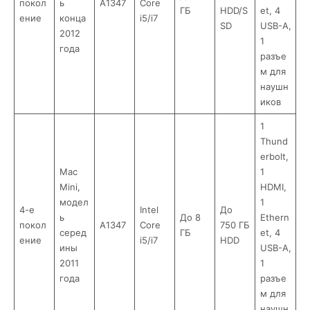
покол
ь
A1347
Core
ГБ
HDD/S
et, 4
ение
конца
i5/i7
SD
USB-A,
2012
1
года
разъе
м для
наушн
иков
1
Thund
erbolt,
Mac
1
Mini,
HDMI,
модел
1
4-е
Intel
До
ь
До 8
Ethern
покол
A1347
Core
750 ГБ
серед
ГБ
et, 4
ение
i5/i7
HDD
ины
USB-A,
2011
1
года
разъе
м для
наушн