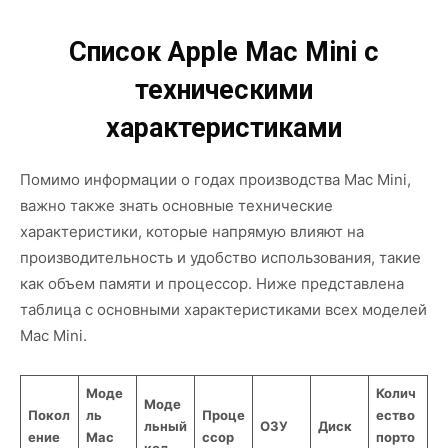
Список Apple Mac Mini с
техническими
характеристиками
Помимо информации о годах производства Mac Mini,
важно также знать основные технические
характеристики, которые напрямую влияют на
производительность и удобство использования, такие
как объем памяти и процессор. Ниже представлена
таблица с основными характеристиками всех моделей
Mac Mini.
Моде
Колич
Моде
Покол
ль
Проце
ество
льный
ОЗУ
Диск
ение
Mac
ссор
порто
код