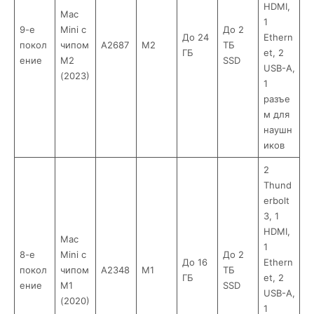
HDMI,
Mac
1
9-е
Mini с
До 2
До 24
Ethern
покол
чипом
A2687
M2
ТБ
ГБ
et, 2
ение
M2
SSD
USB-A,
(2023)
1
разъе
м для
наушн
иков
2
Thund
erbolt
3, 1
HDMI,
Mac
1
8-е
Mini с
До 2
До 16
Ethern
покол
чипом
A2348
M1
ТБ
ГБ
et, 2
ение
M1
SSD
USB-A,
(2020)
1