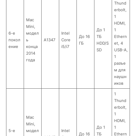
Thund
erbolt,
1
Mac
HDMI,
Mini,
До 1
1
6-е
модел
Intel
До 16
ТБ
Ethern
покол
ь
A1347
Core
ГБ
HDD/S
et, 4
ение
конца
i5/i7
SD
USB-A,
2014
1
года
разъе
м для
наушн
иков
1
Thund
erbolt,
1
Mac
HDMI,
Mini,
До 1
1
5-е
модел
Intel
До 16
ТБ
Ethern