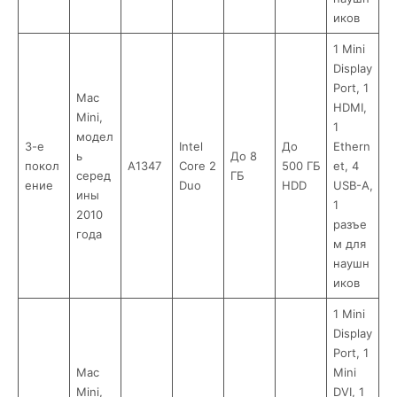
иков
1 Mini
Display
Port, 1
Mac
HDMI,
Mini,
1
модел
3-е
Intel
До
Ethern
ь
До 8
покол
A1347
Core 2
500 ГБ
et, 4
серед
ГБ
ение
Duo
HDD
USB-A,
ины
1
2010
разъе
года
м для
наушн
иков
1 Mini
Display
Port, 1
Mac
Mini
Mini,
DVI, 1