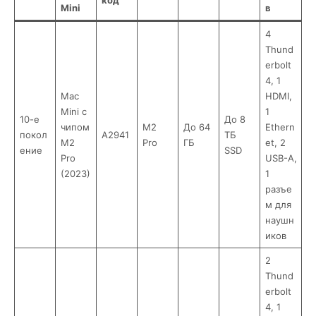
Mini
в
4
Thund
erbolt
4, 1
Mac
HDMI,
Mini с
1
10-е
До 8
чипом
M2
До 64
Ethern
покол
A2941
ТБ
M2
Pro
ГБ
et, 2
ение
SSD
Pro
USB-A,
(2023)
1
разъе
м для
наушн
иков
2
Thund
erbolt
4, 1