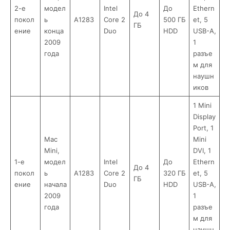
2-е
модел
Intel
До
Ethern
До 4
покол
ь
A1283
Core 2
500 ГБ
et, 5
ГБ
ение
конца
Duo
HDD
USB-A,
2009
1
года
разъе
м для
наушн
иков
1 Mini
Display
Port, 1
Mac
Mini
Mini,
DVI, 1
1-е
модел
Intel
До
Ethern
До 4
покол
ь
A1283
Core 2
320 ГБ
et, 5
ГБ
ение
начала
Duo
HDD
USB-A,
2009
1
года
разъе
м для
наушн