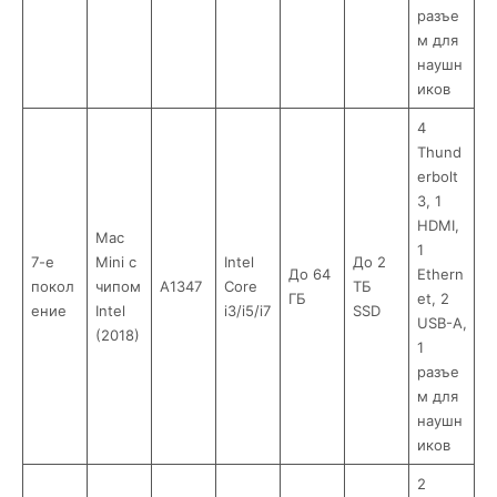
разъе
м для
наушн
иков
4
Thund
erbolt
3, 1
HDMI,
Mac
1
7-е
Mini с
Intel
До 2
До 64
Ethern
покол
чипом
A1347
Core
ТБ
ГБ
et, 2
ение
Intel
i3/i5/i7
SSD
USB-A,
(2018)
1
разъе
м для
наушн
иков
2