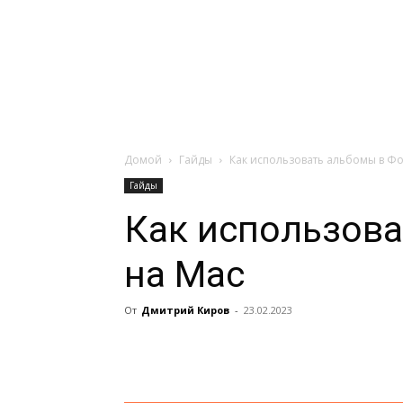
Навигация:
Apple
Телевизоры
Домой
Гайды
Как использовать альбомы в Фо
Гайды
Как использова
на Mac
От
Дмитрий Киров
-
23.02.2023