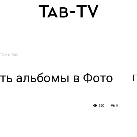
то на Mac
ть альбомы в Фото
П
920
0