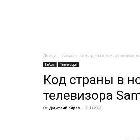
Навигация:
Apple
Телевизоры
Домой
Гайды
Код страны в номере модели те
Гайды
Телевизоры
Код страны в н
телевизора Sam
От
Дмитрий Киров
-
10.11.2023