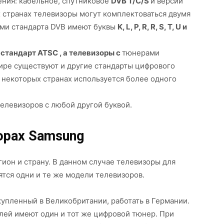
ения: кабельное, спутниковое
DVB T/C/S
и версии
х странах телевизоры могут комплектоваться двумя
ами стандарта DVB имеют буквы
K, L, P, R, R, S, T, U и
стандарт ATSC , а телевизоры с
тюнерами
ире существуют и другие стандарты цифрового
в некоторых странах используется более одного
телевизоров с любой другой буквой.
орах Samsung
гион и страну. В данном случае телевизоры для
ятся одни и те же модели телевизоров.
купленный в Великобритании, работать в Германии.
елей имеют один и тот же цифровой тюнер. При