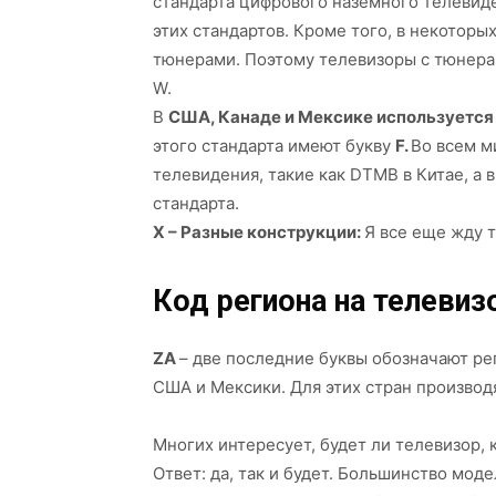
стандарта цифрового наземного телевид
этих стандартов. Кроме того, в некоторы
тюнерами. Поэтому телевизоры с тюнер
W.
В
США, Канаде и Мексике используется 
этого стандарта имеют букву
F.
Во всем м
телевидения, такие как DTMB в Китае, а 
стандарта.
X – Разные конструкции:
Я все еще жду 
Код региона на телевиз
ZA
– две последние буквы обозначают ре
США и Мексики. Для этих стран производ
Многих интересует, будет ли телевизор, 
Ответ: да, так и будет. Большинство мод