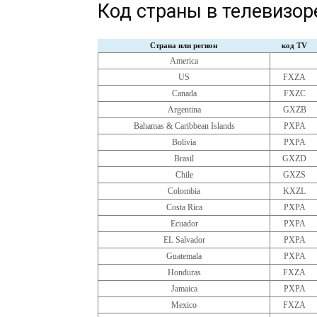
Код страны в телевизо
Страна или регион
код TV
America
US
FXZA
Canada
FXZC
Argentina
GXZB
Bahamas & Caribbean Islands
PXPA
Bolivia
PXPA
Brasil
GXZD
Chile
GXZS
Colombia
KXZL
Costa Rica
PXPA
Ecuador
PXPA
EL Salvador
PXPA
Guatemala
PXPA
Honduras
FXZA
Jamaica
PXPA
Mexico
FXZA