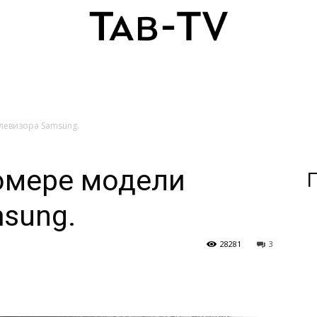
левизора Samsung.
омере модели
П
sung.
28281
3