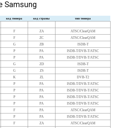
ре Samsung
код тюнера
код страны
тип тюнера
F
ZA
ATSC/ClearQAM
F
ZC
ATSC/ClearQAM
G
ZB
ISDB-T
P
PA
ISDB-T/DVB-T/ATSC
P
PA
ISDB-T/DVB-T/ATSC
G
ZD
ISDB-T
G
ZS
ISDB-T
K
ZL
DVB-T2
P
PA
ISDB-T/DVB-T/ATSC
P
PA
ISDB-T/DVB-T/ATSC
P
PA
ISDB-T/DVB-T/ATSC
P
PA
ISDB-T/DVB-T/ATSC
F
PA
ATSC/ClearQAM
P
PA
ISDB-T/DVB-T/ATSC
F
ZA
ATSC/ClearQAM