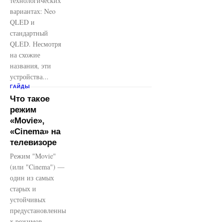
технологических
вариантах: Neo
QLED и
стандартный
QLED. Несмотря
на схожие
названия, эти
устройства...
ГАЙДЫ
Что такое
режим
«Movie»,
«Cinema» на
телевизоре
Режим "Movie"
(или "Cinema") —
один из самых
старых и
устойчивых
предустановленны
х режимов