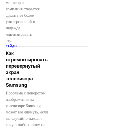
мониторах,
компания старается
сделать ёё более
универсальной в
надежде
лицензировать
эту...
ГАЙДЫ
Как
отремонтировать
перевернутый
экран
телевизора
Samsung
Проблема с поворотом
изображения на
телевизоре Samsung
может возникнуть, если
вы случайно нажали
какую-либо кнопку на