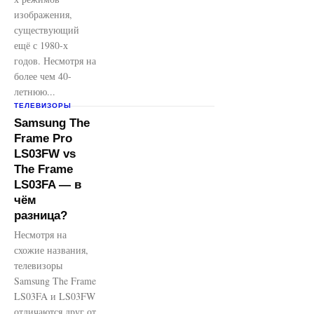
изображения,
существующий
ещё с 1980-х
годов. Несмотря на
более чем 40-
летнюю...
ТЕЛЕВИЗОРЫ
Samsung The
Frame Pro
LS03FW vs
The Frame
LS03FA — в
чём
разница?
Несмотря на
схожие названия,
телевизоры
Samsung The Frame
LS03FA и LS03FW
отличаются друг от