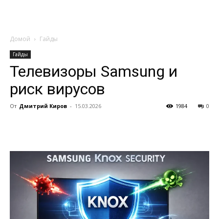
Домой
Гайды
Гайды
Телевизоры Samsung и
риск вирусов
От
Дмитрий Киров
-
15.03.2026
1984
0