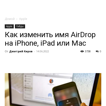
Домой
Apple
Apple
Гайды
Как изменить имя AirDrop
на iPhone, iPad или Mac
От
Дмитрий Киров
-
14.06.2022
3738
0