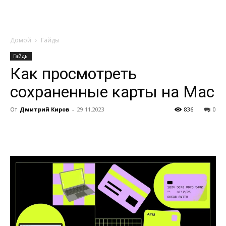
Домой
Гайды
Гайды
Как просмотреть
сохраненные карты на Mac
От
Дмитрий Киров
-
29.11.2023
836
0