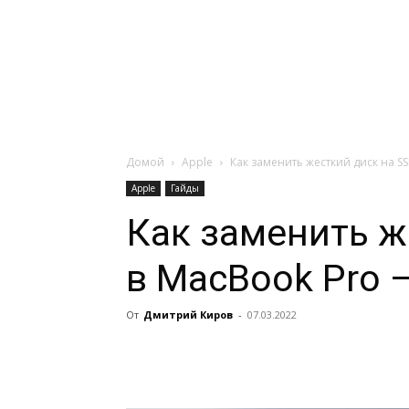
Навигация:
Apple
Телевизоры
Домой
Apple
Как заменить жесткий диск на S
Apple
Гайды
Как заменить ж
в MacBook Pro 
От
Дмитрий Киров
-
07.03.2022