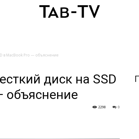
SD в MacBook Pro — объяснение
есткий диск на SSD
П
— объяснение
2298
0