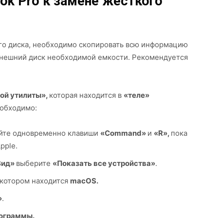
ok Pro к замене жесткого
го диска, необходимо скопировать всю информацию
 внешний диск необходимой емкости. Рекомендуется
ой утилиты»,
которая находится в
«теле»
еобходимо:
йте одновременно клавиши
«Command»
и
«R»,
пока
pple.
Вид»
выберите
«Показать все устройства»
.
а котором находится
macOS.
»
.
ограммы.