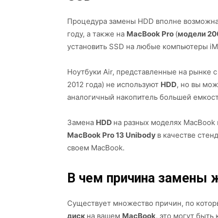
Процедура замены HDD вполне возможна 
году, а также на
MacBook Pro
(
модели 20
установить SSD на любые компьютеры iM
Ноутбуки Air, представленные на рынке с 
2012 года) не используют
HDD
, но вы мо
аналогичный накопитель большей емкост
Замена
HDD
на разных моделях MacBook 
MacBook Pro 13 Unibody
в качестве стен
своем MacBook.
В чем причина замены 
Существует множество причин, по котор
диск
на вашем
MacBook
, это могут быть