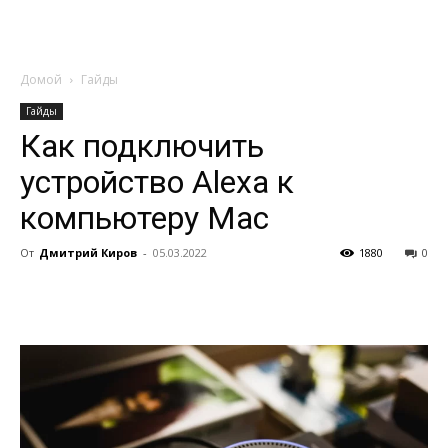
Домой
Гайды
Гайды
Как подключить
устройство Alexa к
компьютеру Mac
От
Дмитрий Киров
-
05.03.2022
1880
0