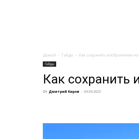
Навигация:
Apple
Телевизоры
Домой
Гайды
Как сохранить изображение на
Гайды
Как сохранить 
От
Дмитрий Киров
-
04.04.2023