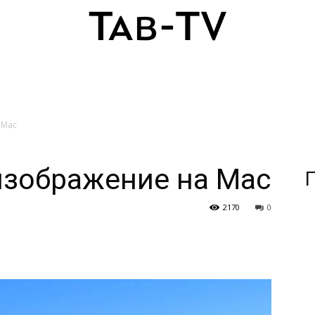
 Mac
изображение на Mac
П
2170
0