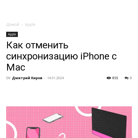
Домой
Apple
Apple
Как отменить
синхронизацию iPhone с
Mac
От
Дмитрий Киров
-
14.01.2024
855
0