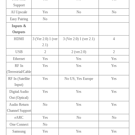
Support
AI Upscale
Yes
No
No
Easy Pairing
No
Inputs &
Outputs
HDMI
3 (Ver 2.0) 1 (ver
3 (Ver 2.0) 1 (ver 2.1)
4
2.1)
USB
2
2 (ver.2.0)
2
Ethernet
Yes
Yes
Yes
RF In
Yes
Yes
Yes
(Terrestrial/Cable
RF In (Satellite
Yes
No US, Yes Europe
Yes
Input)
Digital Audio
Yes
Yes
Yes
Out (Optical)
Audio Return
No
Yes
Yes
Channel Support
eARC
Yes
No
No
One Connect
No
Samsung
Yes
Yes
Yes