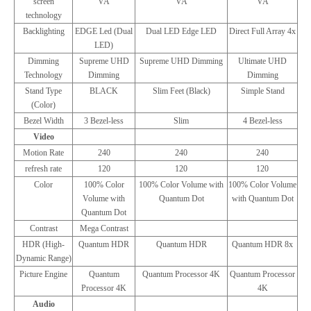
screen
VA
VA
VA
technology
Backlighting
EDGE Led (Dual
Dual LED Edge LED
Direct Full Array 4x
LED)
Dimming
Supreme UHD
Supreme UHD Dimming
Ultimate UHD
Technology
Dimming
Dimming
Stand Type
BLACK
Slim Feet (Black)
Simple Stand
(Color)
Bezel Width
3 Bezel-less
Slim
4 Bezel-less
Video
Motion Rate
240
240
240
refresh rate
120
120
120
Color
100% Color
100% Color Volume with
100% Color Volume
Volume with
Quantum Dot
with Quantum Dot
Quantum Dot
Contrast
Mega Contrast
HDR (High-
Quantum HDR
Quantum HDR
Quantum HDR 8x
Dynamic Range)
Picture Engine
Quantum
Quantum Processor 4K
Quantum Processor
Processor 4K
4K
Audio