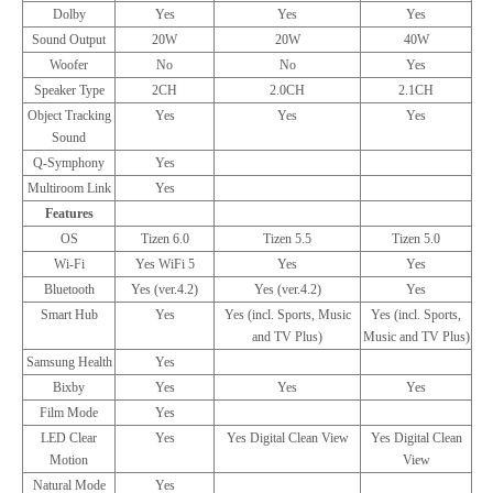
Dolby
Yes
Yes
Yes
Sound Output
20W
20W
40W
Woofer
No
No
Yes
Speaker Type
2CH
2.0CH
2.1CH
Object Tracking
Yes
Yes
Yes
Sound
Q-Symphony
Yes
Multiroom Link
Yes
Features
OS
Tizen 6.0
Tizen 5.5
Tizen 5.0
Wi-Fi
Yes WiFi 5
Yes
Yes
Bluetooth
Yes (ver.4.2)
Yes (ver.4.2)
Yes
Smart Hub
Yes
Yes (incl. Sports, Music
Yes (incl. Sports,
and TV Plus)
Music and TV Plus)
Samsung Health
Yes
Bixby
Yes
Yes
Yes
Film Mode
Yes
LED Clear
Yes
Yes Digital Clean View
Yes Digital Clean
Motion
View
Natural Mode
Yes