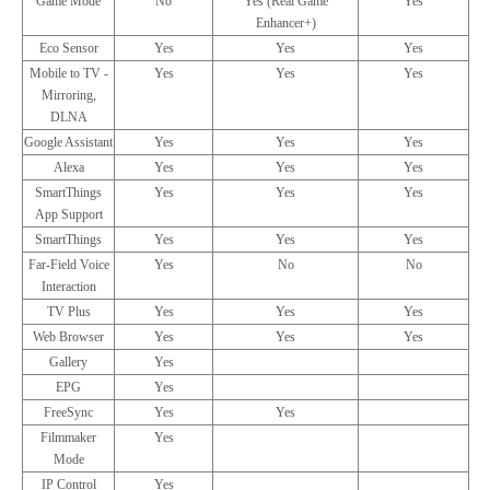
Game Mode
No
Yes (Real Game
Yes
Enhancer+)
Eco Sensor
Yes
Yes
Yes
Mobile to TV -
Yes
Yes
Yes
Mirroring,
DLNA
Google Assistant
Yes
Yes
Yes
Alexa
Yes
Yes
Yes
SmartThings
Yes
Yes
Yes
App Support
SmartThings
Yes
Yes
Yes
Far-Field Voice
Yes
No
No
Interaction
TV Plus
Yes
Yes
Yes
Web Browser
Yes
Yes
Yes
Gallery
Yes
EPG
Yes
FreeSync
Yes
Yes
Filmmaker
Yes
Mode
IP Control
Yes