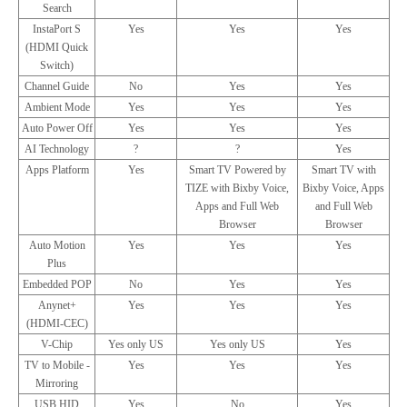
Search
InstaPort S
Yes
Yes
Yes
(HDMI Quick
Switch)
Channel Guide
No
Yes
Yes
Ambient Mode
Yes
Yes
Yes
Auto Power Off
Yes
Yes
Yes
AI Technology
?
?
Yes
Apps Platform
Yes
Smart TV Powered by
Smart TV with
TIZE with Bixby Voice,
Bixby Voice, Apps
Apps and Full Web
and Full Web
Browser
Browser
Auto Motion
Yes
Yes
Yes
Plus
Embedded POP
No
Yes
Yes
Anynet+
Yes
Yes
Yes
(HDMI-CEC)
V-Chip
Yes only US
Yes only US
Yes
TV to Mobile -
Yes
Yes
Yes
Mirroring
USB HID
Yes
No
Yes