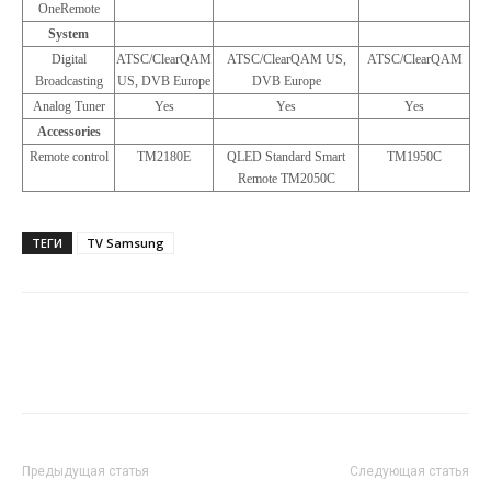
OneRemote
System
Digital
ATSC/ClearQAM
ATSC/ClearQAM US,
ATSC/ClearQAM
Broadcasting
US, DVB Europe
DVB Europe
Analog Tuner
Yes
Yes
Yes
Accessories
Remote control
TM2180E
QLED Standard Smart
TM1950C
Remote TM2050C
ТЕГИ
TV Samsung
Предыдущая статья
Следующая статья