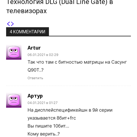
Технология DLG (Dual Line Gate) в
телевизорах
4 КОММЕНТАРИИ
Artur
06.01.2021 в 02:29
Так что там с битностью матрицы на Сасунг
Q90T..?
Ответить
Артур
04.01.2021 в 01:27
На дисплейспецификейшн в 9й серии
указывается 8бит+frc
Вы пишите 10бит…
Кому верить..?