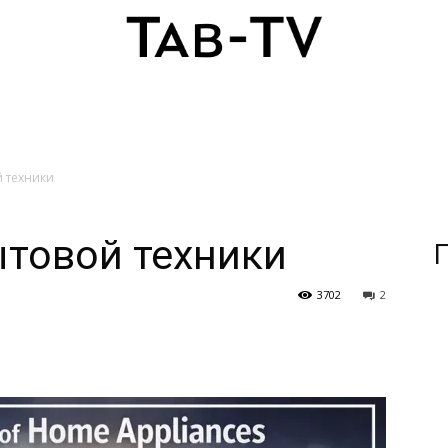
 техники
товой техники
П
3702
2