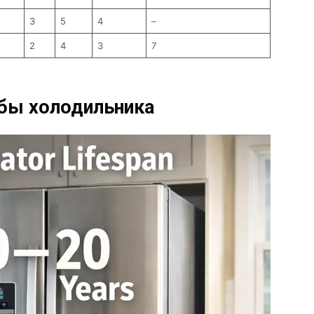
3
5
4
–
2
4
3
7
бы холодильника