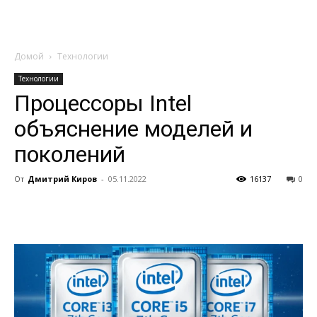
Домой
Технологии
Технологии
Процессоры Intel
объяснение моделей и
поколений
От
Дмитрий Киров
-
05.11.2022
16137
0