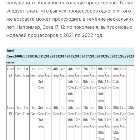
выпущено то или иное поколение процессоров. Также
следует знать, что выпуск процессоров одного и того
же возраста может происходить в течение нескольких
лет. Например, Core i7 12-го поколения, выпуск новых
моделей процессоров с 2021 по 2022 год.
intel
Core
2008
2009
2010
2011
2012
2013
2014
2015
2016
2017
2018
2019
2020
2021
2022
2023
series
Core
1st
1st
1st
2nd
3rd
4th
4th
4th
6th
7th
7th
8th
10th
10th
12th
i3
Gen
Gen
Gen
Gen
Gen
Gen
Gen
Gen
Gen
Gen
Gen
Gen
Gen
Gen
Gen
3rd
5th
7th
8th
8th
9th
11th
11th
Gen
Gen
Gen
Gen
Gen
Gen
Gen
Gen
6th
10th
Gen
Gen
Core
1st
1st
1st
2rd
3rd
4th
4th
5th
6th
7th
8th
8th
10th
10th
12th
13th
i5
Gen
Gen
Gen
Gen
Gen
Gen
Gen
Gen
Gen
Gen
Gen
Gen
Gen
Gen
Gen
Gen
3rd
6th
7th
8th
9th
9th
11th
11th
13th
Gen
Gen
Gen
Gen
Gen
Gen
Gen
Gen
Gen
10th
12th
Gen
Gen