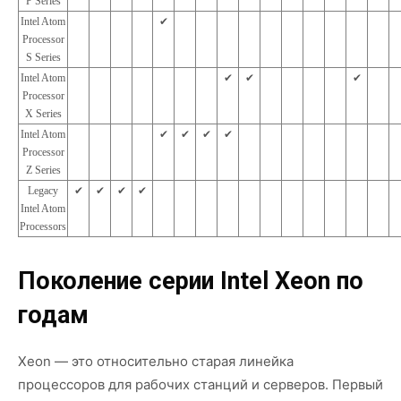
P Series
Intel Atom
✔︎
Processor
S Series
Intel Atom
✔︎
✔︎
✔︎
Processor
X Series
Intel Atom
✔︎
✔︎
✔︎
✔︎
Processor
Z Series
Legacy
✔︎
✔︎
✔︎
✔︎
Intel Atom
Processors
Поколение серии Intel Xeon по
годам
Xeon — это относительно старая линейка
процессоров для рабочих станций и серверов. Первый