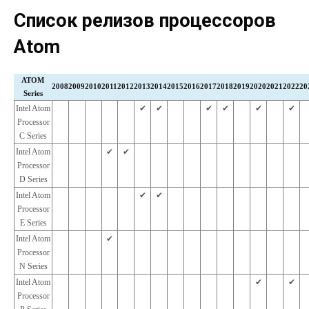
Список релизов процессоров
Atom
ATOM
2008
2009
2010
2011
2012
2013
2014
2015
2016
2017
2018
2019
2020
2021
2022
20
Series
Intel Atom
✔︎
✔︎
✔︎
✔︎
✔︎
✔︎
Processor
C Series
Intel Atom
✔︎
✔︎
Processor
D Series
Intel Atom
✔︎
✔︎
Processor
E Series
Intel Atom
✔︎
Processor
N Series
Intel Atom
✔︎
✔︎
Processor