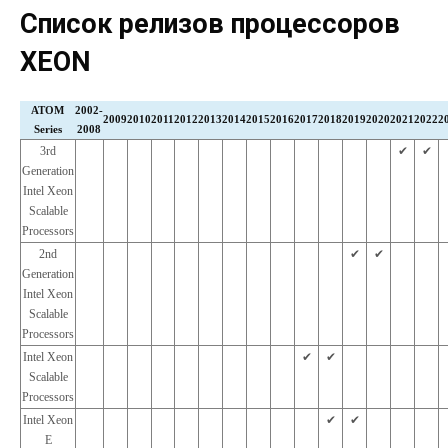
Список релизов процессоров
XEON
ATOM
2002-
2009
2010
2011
2012
2013
2014
2015
2016
2017
2018
2019
2020
2021
2022
2
Series
2008
3rd
✔︎
✔︎
Generation
Intel Xeon
Scalable
Processors
2nd
✔︎
✔︎
Generation
Intel Xeon
Scalable
Processors
Intel Xeon
✔︎
✔︎
Scalable
Processors
Intel Xeon
✔︎
✔︎
E