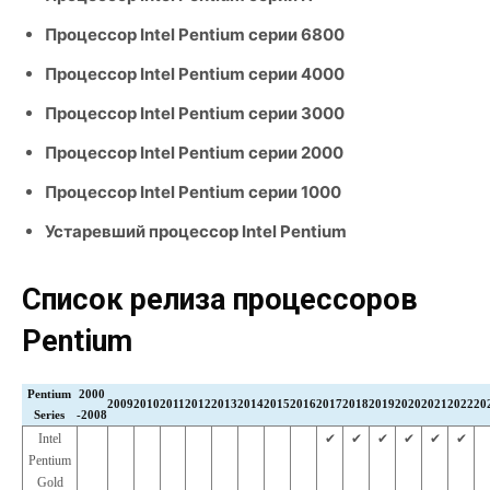
Процессор Intel Pentium серии 6800
Процессор Intel Pentium серии 4000
Процессор Intel Pentium серии 3000
Процессор Intel Pentium серии 2000
Процессор Intel Pentium серии 1000
Устаревший процессор Intel Pentium
Список релиза процессоров
Pentium
Pentium
2000
2009
2010
2011
2012
2013
2014
2015
2016
2017
2018
2019
2020
2021
2022
20
Series
-2008
Intel
✔︎
✔︎
✔︎
✔︎
✔︎
✔︎
Pentium
Gold