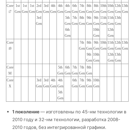
Core
1st
1st
1st
2rd
3rd
4th
4th
4th
6th
7th
8th
8th
10th
10th
12th
13th
i7
Gen
Gen
Gen
Gen
Gen
Gen
Gen
Gen
Gen
Gen
Gen
Gen
Gen
Gen
Gen
Gen
3rd
5th
7th
8th
9th
9th
11th
11th
13th
Gen
Gen
Gen
Gen
Gen
Gen
Gen
Gen
Gen
6th
10th
12th
Gen
Gen
Gen
Core
7th
8th
9th
10th
11th
12th
13th
i9
Gen
Gen
Gen
Gen
Gen
Gen
Gen
9th
10th
12th
13th
Gen
Gen
Gen
Gen
Core
5th
6th
7th
7th
8th
M
Gen
Gen
Gen
Gen
Gen
Core
3rd
3rd
4th
4th
6th
7th
9th
10th
X
Gen
Gen
Gen
Gen
Gen
Gen
Gen
Gen
5th
Gen
1 поколение
— изготовлены по 45-нм технологии в
2010 году и 32-нм технологии, разработка 2008-
2010 годов, без интегрированной графики.