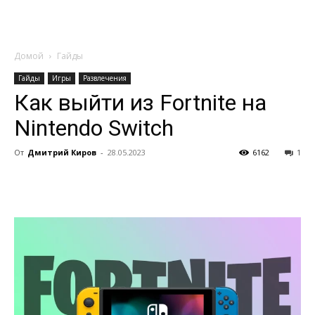
Домой
Гайды
Гайды
Игры
Развлечения
Как выйти из Fortnite на
Nintendo Switch
От
Дмитрий Киров
-
28.05.2023
6162
1