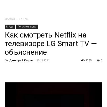
Домой
Гайды
Гайды
Потоковое видео
Как смотреть Netflix на
телевизоре LG Smart TV —
объяснение
От
Дмитрий Киров
-
15.12.2021
9255
0