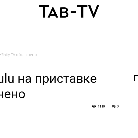
Xfinity TV объяснено
ulu на приставке
П
снено
1110
0