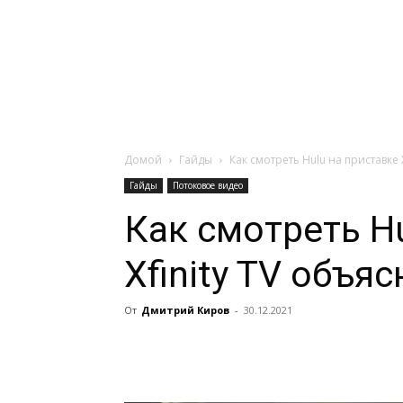
Навигация:
Apple
Телевизоры
Домой
Гайды
Как смотреть Hulu на приставке 
Гайды
Потоковое видео
Как смотреть H
Xfinity TV объя
От
Дмитрий Киров
-
30.12.2021