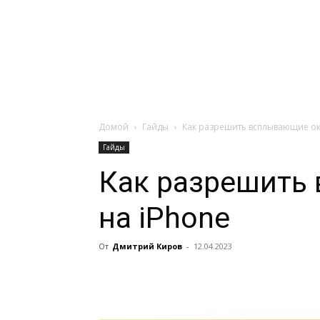
Навигация:
Apple
Телевизоры
Домой
Гайды
Как разрешить всплывающие ок
Гайды
Как разрешить
на iPhone
От
Дмитрий Киров
-
12.04.2023