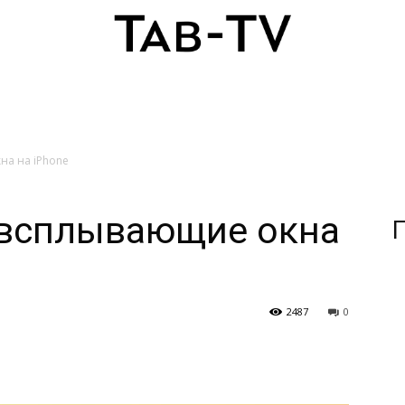
на на iPhone
 всплывающие окна
П
2487
0