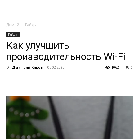
Домой
Гайды
Гайды
Как улучшить
производительность Wi-Fi
От
Дмитрий Киров
-
05.02.2025
1062
0