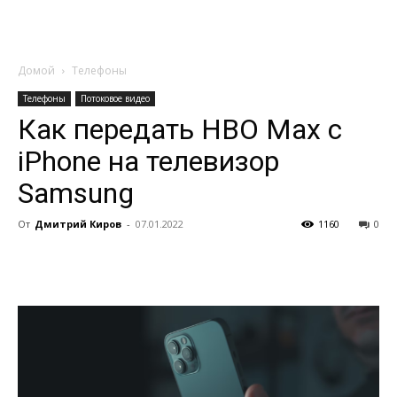
Домой
Tелефоны
Tелефоны
Потоковое видео
Как передать HBO Max с
iPhone на телевизор
Samsung
От
Дмитрий Киров
-
07.01.2022
1160
0