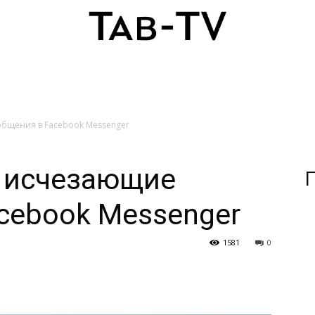
общения в Facebook Messenger
ь исчезающие
П
cebook Messenger
1581
0