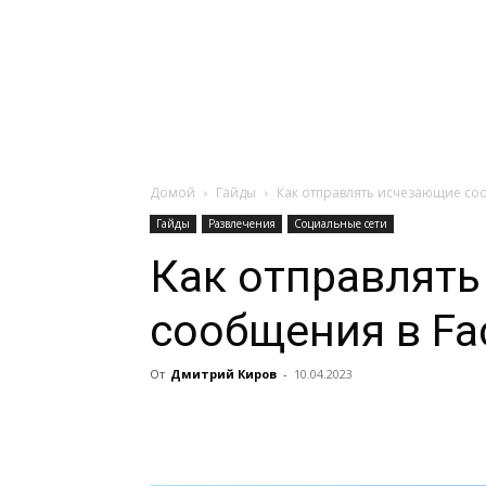
Навигация:
Apple
Телевизоры
Домой
Гайды
Как отправлять исчезающие со
Гайды
Развлечения
Социальные сети
Как отправлят
сообщения в Fa
От
Дмитрий Киров
-
10.04.2023