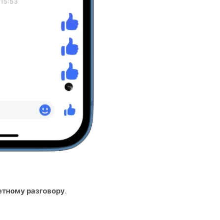
етному разговору
.