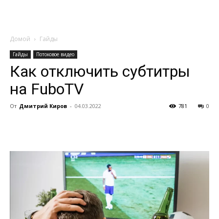
Домой
Гайды
Гайды
Потоковое видео
Как отключить субтитры
на FuboTV
От
Дмитрий Киров
-
04.03.2022
781
0