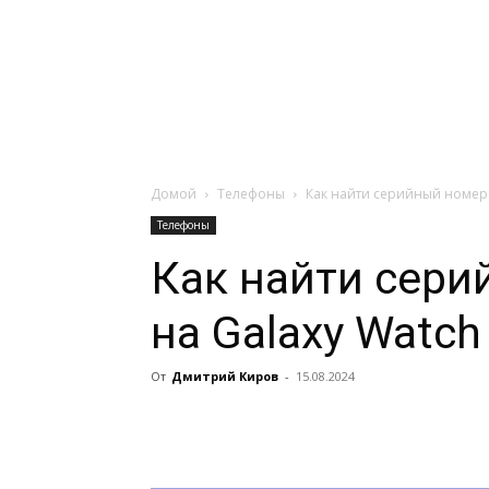
Навигация:
Apple
Телевизоры
Домой
Tелефоны
Как найти серийный номер и
Tелефоны
Как найти сери
на Galaxy Watch
От
Дмитрий Киров
-
15.08.2024