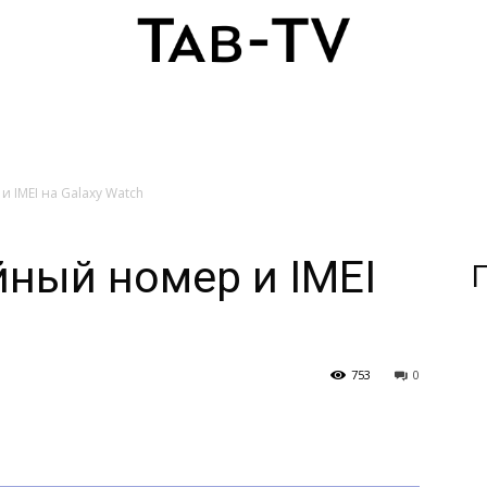
 IMEI на Galaxy Watch
йный номер и IMEI
П
753
0