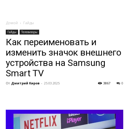
Домой
Гайды
Гайды
Телевизоры
Как переименовать и
изменить значок внешнего
устройства на Samsung
Smart TV
От
Дмитрий Киров
-
25.03.2025
3867
0