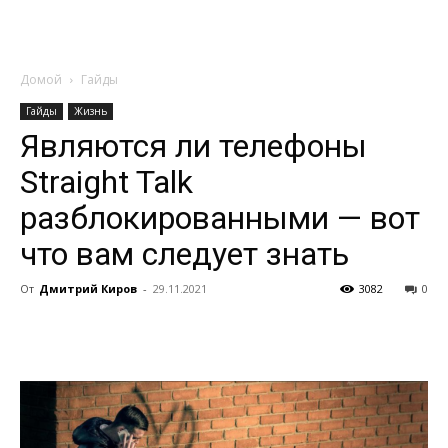
Домой
Гайды
Гайды
Жизнь
Являются ли телефоны
Straight Talk
разблокированными — вот
что вам следует знать
От
Дмитрий Киров
-
29.11.2021
3082
0