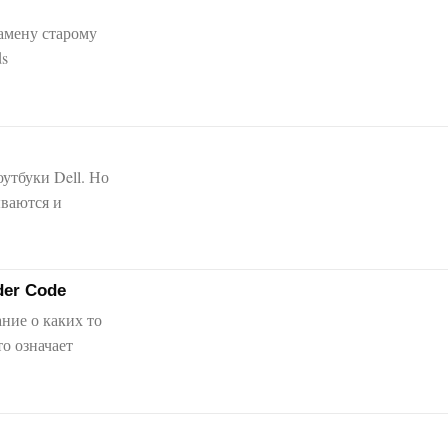
амену старому
ds
утбуки Dell. Но
ываются и
der Code
ние о каких то
то означает