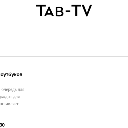
оутбуков
 очередь для
дходит для
оставляет
30