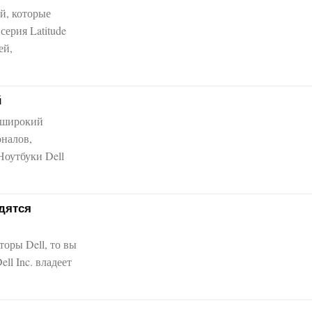
й, которые
серия Latitude
ей,
й
й широкий
оналов,
Ноутбуки Dell
дятся
торы Dell, то вы
ll Inc. владеет