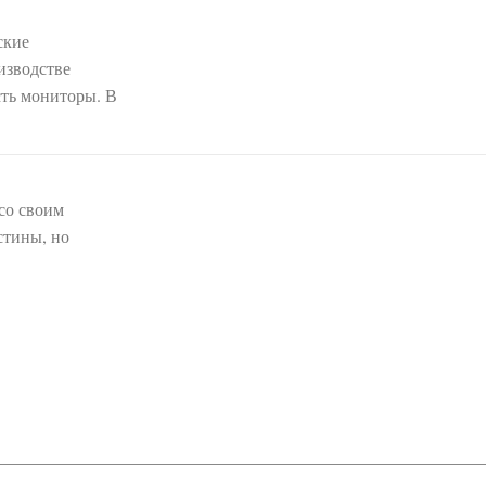
ские
ть мониторы. В
 со своим
стины, но