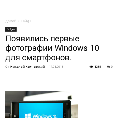
Домой
Гайды
Гайды
Появились первые
фотографии Windows 10
для смартфонов.
От
Николай Кричевский
-
17.01.2015
1235
0