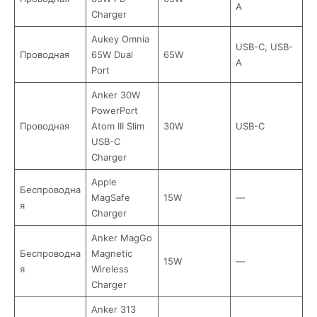
A
Charger
Aukey Omnia
USB-C, USB-
Проводная
65W Dual
65W
A
Port
Anker 30W
PowerPort
Проводная
Atom III Slim
30W
USB-C
USB-C
Charger
Apple
Беспроводна
MagSafe
15W
—
я
Charger
Anker MagGo
Беспроводна
Magnetic
15W
—
я
Wireless
Charger
Anker 313