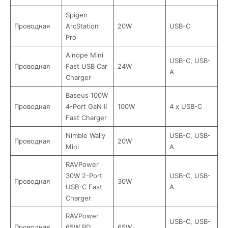
Spigen
Проводная
ArcStation
20W
USB-C
Pro
Ainope Mini
USB-C, USB-
Проводная
Fast USB Car
24W
A
Charger
Baseus 100W
Проводная
4-Port GaN II
100W
4 x USB-C
Fast Charger
Nimble Wally
USB-C, USB-
Проводная
20W
Mini
A
RAVPower
30W 2-Port
USB-C, USB-
Проводная
30W
USB-C Fast
A
Charger
RAVPower
USB-C, USB-
Проводная
65W PD
65W