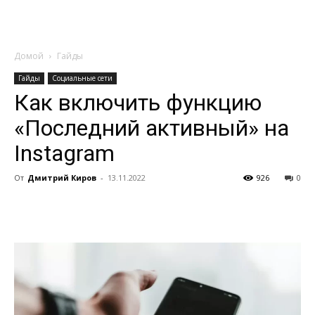
Домой
Гайды
Гайды
Социальные сети
Как включить функцию
«Последний активный» на
Instagram
От
Дмитрий Киров
-
13.11.2022
926
0