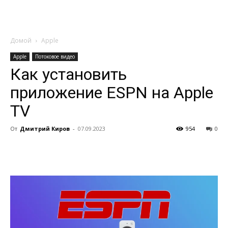
Домой
Apple
Apple
Потоковое видео
Как установить
приложение ESPN на Apple
TV
От
Дмитрий Киров
-
07.09.2023
954
0