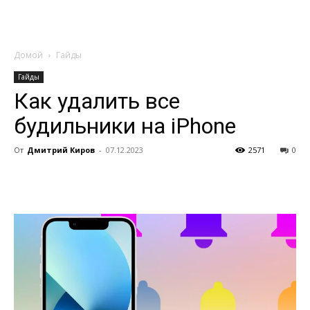
Домой
Гайды
Гайды
Как удалить все
будильники на iPhone
От
Дмитрий Киров
-
07.12.2023
2571
0