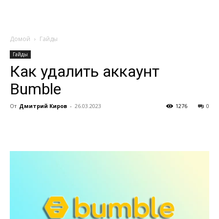
Домой
Гайды
Гайды
Как удалить аккаунт
Bumble
От
Дмитрий Киров
-
26.03.2023
1276
0