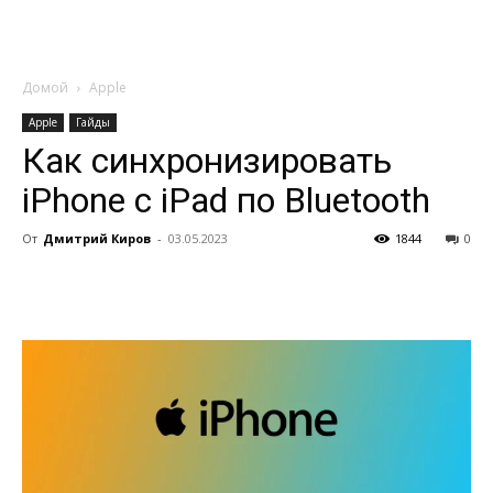
Домой
Apple
Apple
Гайды
Как синхронизировать
iPhone с iPad по Bluetooth
От
Дмитрий Киров
-
03.05.2023
1844
0