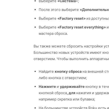
Выберите
«Система
«;
После этого выберите
«Дополнительн
Выберите
«Factory reset»
из доступны
Выберите
«Factory reset everything»
и
мастера сброса.
Вы также можете сбросить настройки ус
Большинство новых устройств имеют кноп
отверстием. Чтобы выполнить аппаратны
Найдите
кнопку сброса
на внешней ст
либо кнопка с отверстием;
Нажмите
и
удерживайте
кнопку в те
кнопкой сброса
, для
нажатия и удержа
например скрепка или булавка;
На большинстве устройств Roku есть и