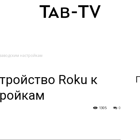
к заводским настройкам
стройство Roku к
П
тройкам
1305
0