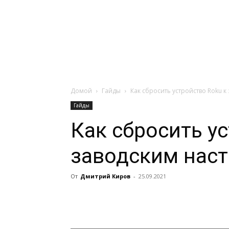
Навигация:
Apple
Телевизоры
Домой
Гайды
Как сбросить устройство Roku 
Гайды
Как сбросить у
заводским нас
От
Дмитрий Киров
-
25.09.2021