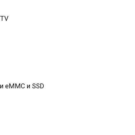
 TV
и eMMC и SSD