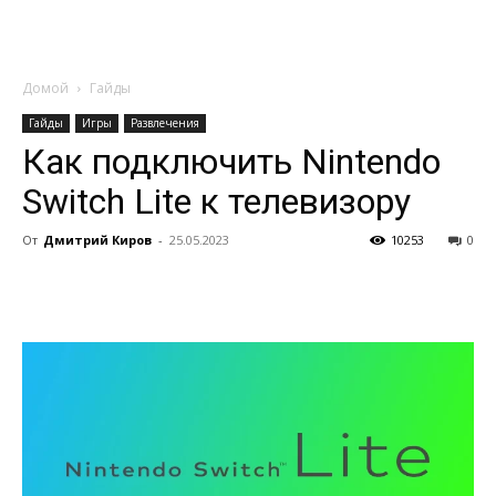
Домой
Гайды
Гайды
Игры
Развлечения
Как подключить Nintendo
Switch Lite к телевизору
От
Дмитрий Киров
-
25.05.2023
10253
0