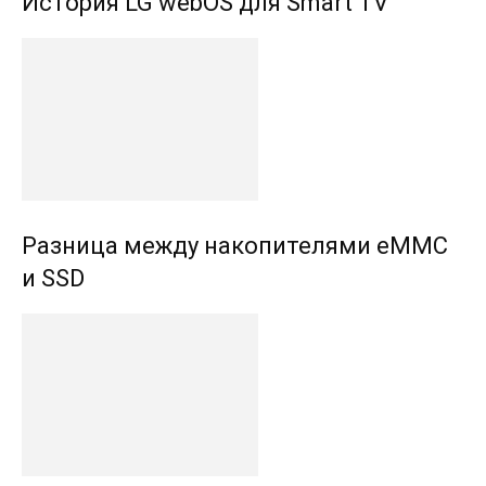
История LG webOS для Smart TV
Разница между накопителями eMMC
и SSD