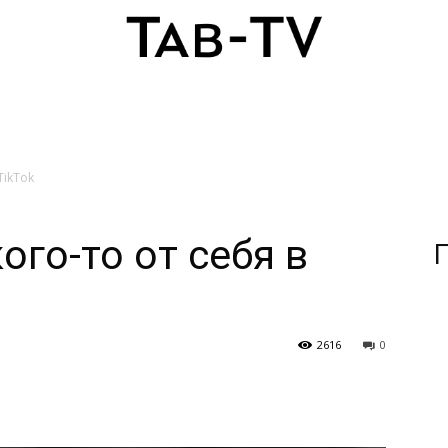
TikTok
ого-то от себя в
П
2616
0