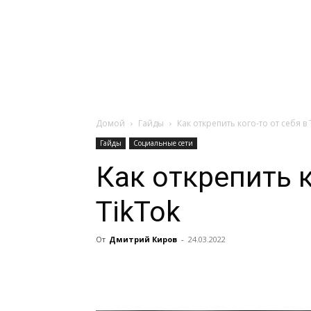
Навигация:
Apple
Телевизоры
Домой
Гайды
Как открепить кого-то от себя в 
Гайды
Социальные сети
Как открепить к
TikTok
От
Дмитрий Киров
-
24.03.2022