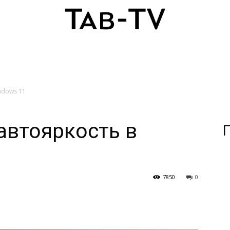
ndows 11
автояркость в
П
7850
0