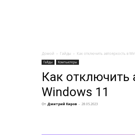
Навигация:
Apple
Телевизоры
Домой
Гайды
Как отключить автояркость в Wi
Гайды
Компьютеры
Как отключить 
Windows 11
От
Дмитрий Киров
-
28.05.2023