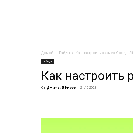
Навигация:
Apple
Телевизоры
Домой
Гайды
Как настроить размер Google Sl
Гайды
Как настроить р
От
Дмитрий Киров
-
21.10.2023