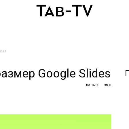
ides
азмер Google Slides
П
1633
0