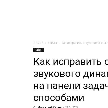
Навигация:
Apple
Телевизоры
Домой
Гайды
Как исправить отсутствие значк
Гайды
Как исправить 
звукового дина
на панели зада
способами
От
Дмитрий Киров
-
21.01.2022