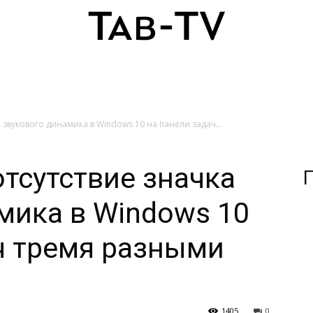
а звукового динамика в Windows 10 на панели задач...
отсутствие значка
П
мика в Windows 10
ч тремя разными
1405
0