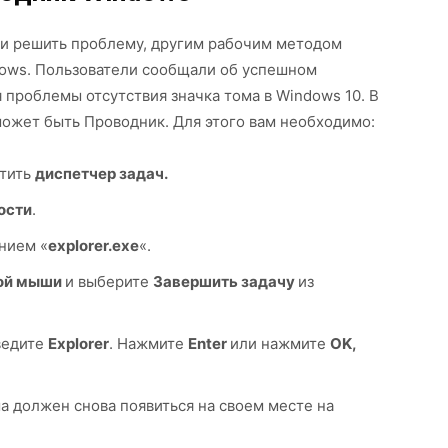
и решить проблему, другим рабочим методом
ows. Пользователи сообщали об успешном
 проблемы отсутствия значка тома в Windows 10. В
ожет быть Проводник. Для этого вам необходимо:
стить
диспетчер задач.
ости
.
нием «
explorer.exe
«.
кой мыши
и выберите
Завершить задачу
из
ведите
Explorer
. Нажмите
Enter
или нажмите
OK,
ма должен снова появиться на своем месте на