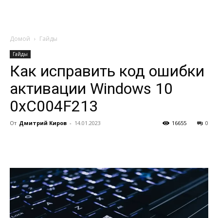
Домой
Гайды
Гайды
Как исправить код ошибки
активации Windows 10
0xC004F213
От
Дмитрий Киров
-
14.01.2023
16655
0