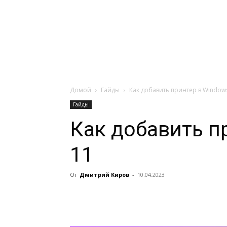
Навигация:
Apple
Телевизоры
Домой
Гайды
Как добавить принтер в Window
Гайды
Как добавить п
11
От
Дмитрий Киров
-
10.04.2023