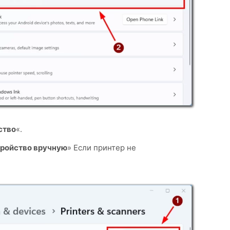
ство
«.
тройство вручную
» Если принтер не