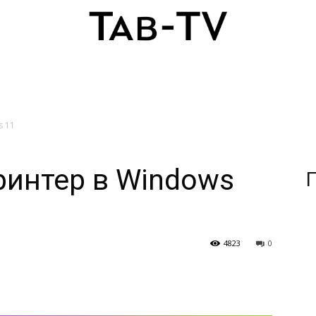
s 11
ринтер в Windows
П
4823
0