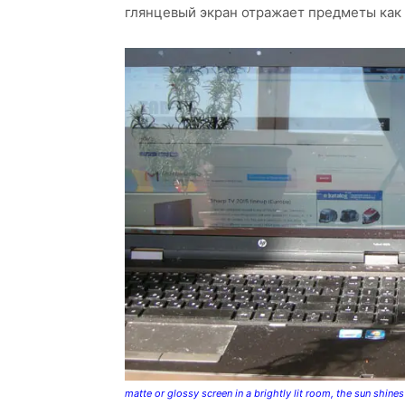
глянцевый экран отражает предметы как 
matte or glossy screen in a brightly lit room, the sun shine