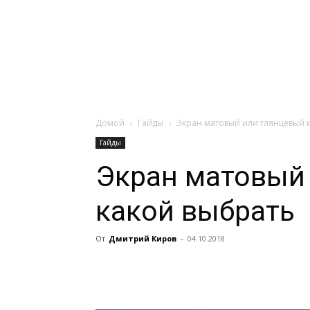
Навигация:
Apple
Телевизоры
Домой
Гайды
Экран матовый или глянцевый 
Гайды
Экран матовый
какой выбрать
От
Дмитрий Киров
-
04.10.2018