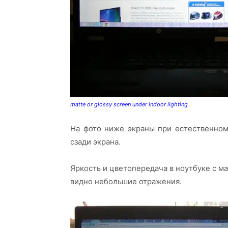
matte or glossy screen under indoor lighting
На фото ниже экраны при естественном
сзади экрана.
Яркость и цветопередача в ноутбуке с м
видно небольшие отражения.