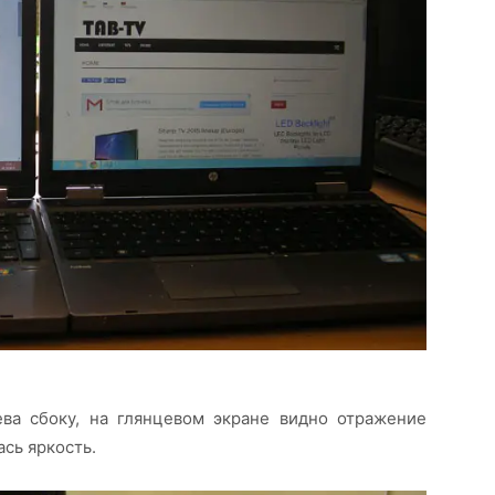
ва сбоку, на глянцевом экране видно отражение
сь яркость.