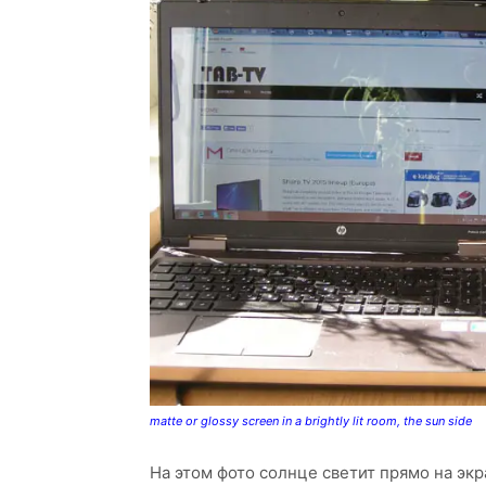
matte or glossy screen in a brightly lit room, the sun side
На этом фото солнце светит прямо на экр