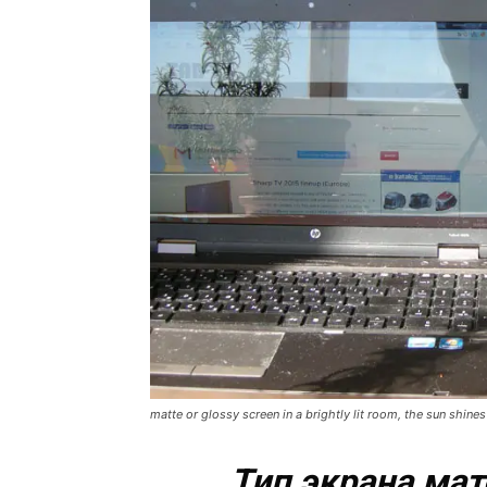
matte or glossy screen in a brightly lit room, the sun shine
Тип экрана ма