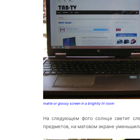
matte or glossy screen in a brightly lit room
На следующем фото солнце светит сле
предметов, на матовом экране уменьшила