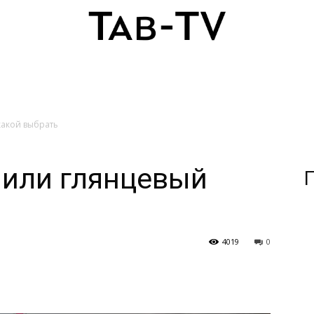
какой выбрать
 или глянцевый
П
4019
0