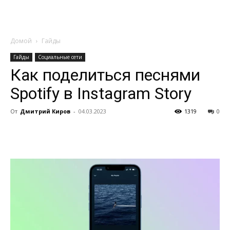
Домой
Гайды
Гайды
Социальные сети
Как поделиться песнями
Spotify в Instagram Story
От
Дмитрий Киров
-
04.03.2023
1319
0