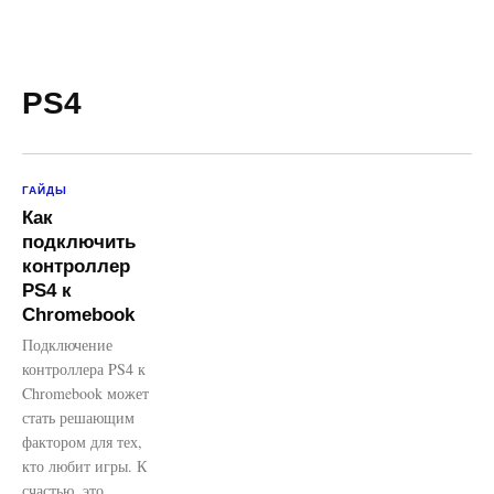
PS4
ГАЙДЫ
Как
подключить
контроллер
PS4 к
Chromebook
Подключение
контроллера PS4 к
Chromebook может
стать решающим
фактором для тех,
кто любит игры. К
счастью, это