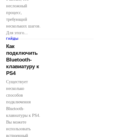
несложный
процесс,
требующий
нескольких шагов.
Для этого...
ГАЙДЫ
Как
подключить
Bluetooth-
клавиатуру к
PS4
Существует
несколько
способов
подключения
Bluetooth-
клавиатуры к PS4.
Вы можете
использовать
встроенный