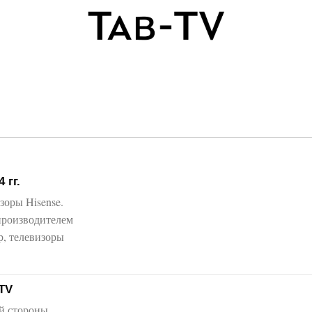
 гг.
оры Hisense.
производителем
р, телевизоры
TV
й стороны,