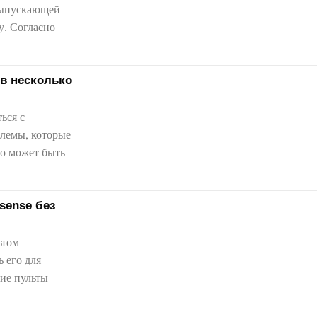
 выпускающей
у. Согласно
 в несколько
ься с
блемы, которые
то может быть
sense без
ьтом
 его для
гие пульты