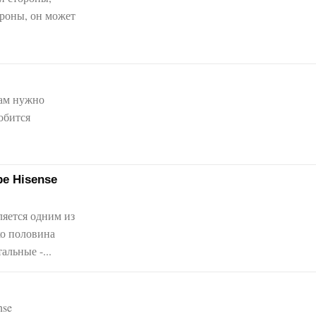
ороны, он может
вам нужно
добится
ре Hisense
ляется одним из
ко половина
альные -...
nse