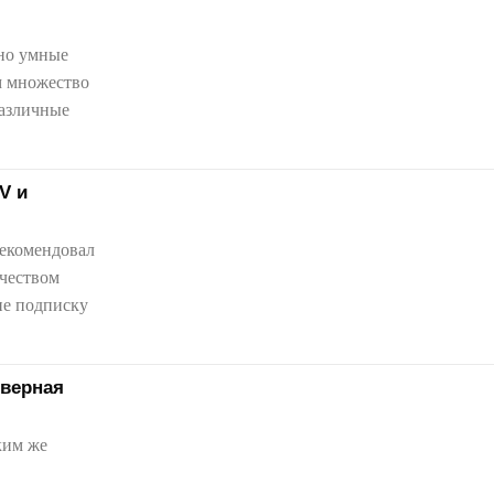
ьно умные
м множество
V и
рекомендовал
ичеством
не подписку
еверная
ким же